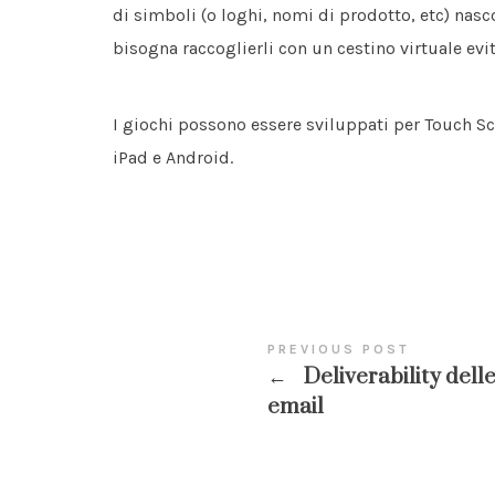
di simboli (o loghi, nomi di prodotto, etc) nascos
bisogna raccoglierli con un cestino virtuale evi
I giochi possono essere sviluppati per Touch S
iPad e Android.
PREVIOUS POST
←
Deliverability dell
email